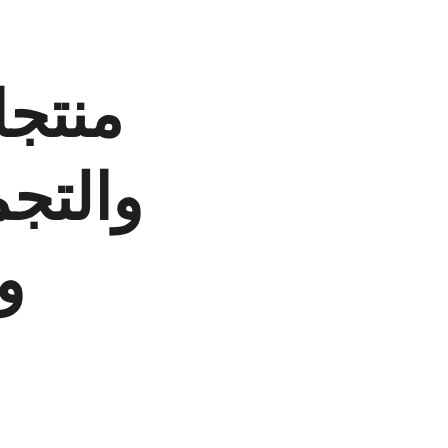
خدمات
منتجا
والتجم
+212-662542566
trade@toolscos.com
و
© 2025. All rights reserved. TOOLSCOS